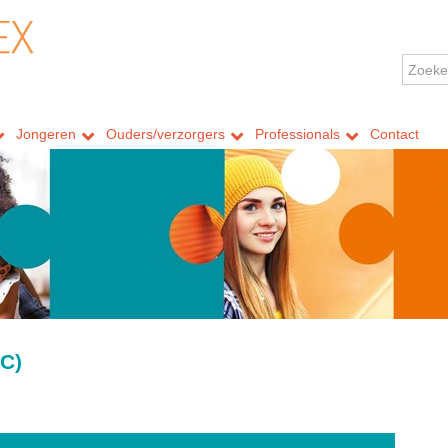
Jongeren
Ouders/verzorgers
Professionals
Contact
C)