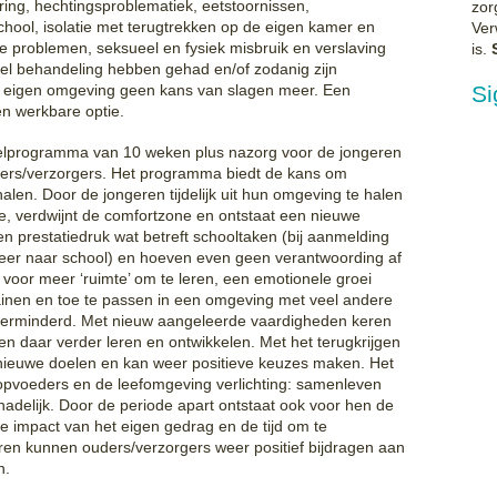
ering, hechtingsproblematiek, eetstoornissen,
zor
 school, isolatie met terugtrekken op de eigen kamer en
Ver
e problemen, seksueel en fysiek misbruik en verslaving
is.
el behandeling hebben gehad en/of zodanig zijn
n eigen omgeving geen kans van slagen meer. Een
Si
n werkbare optie.
delprogramma van 10 weken plus nazorg voor de jongeren
ers/verzorgers. Het programma biedt de kans om
halen. Door de jongeren tijdelijk uit hun omgeving te halen
, verdwijnt de comfortzone en ontstaat een nieuwe
een prestatiedruk wat betreft schooltaken (bij aanmelding
meer naar school) en hoeven even geen verantwoording af
t voor meer ‘ruimte’ om te leren, een emotionele groei
ainen en toe te passen in een omgeving met veel andere
erminderd. Met nieuw aangeleerde vaardigheden keren
n daar verder leren en ontwikkelen. Met het terugkrijgen
nieuwe doelen en kan weer positieve keuzes maken. Het
pvoeders en de leefomgeving verlichting: samenleven
chadelijk. Door de periode apart ontstaat ook voor hen de
 de impact van het eigen gedrag en de tijd om te
ren kunnen ouders/verzorgers weer positief bijdragen aan
n.