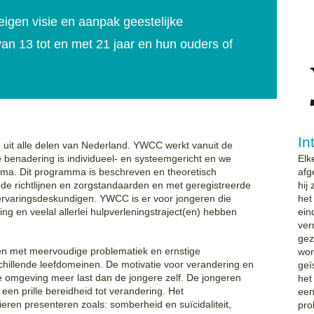
igen visie en aanpak geestelijke
n 13 tot en met 21 jaar en hun ouders of
In
 uit alle delen van Nederland. YWCC werkt vanuit de
 benadering is individueel- en systeemgericht en we
Elk
ma. Dit programma is beschreven en theoretisch
afg
 richtlijnen en zorgstandaarden en met geregistreerde
hij
ervaringsdeskundigen. YWCC is er voor jongeren die
het
ing en veelal allerlei hulpverleningstraject(en) hebben
ein
ver
gez
 met meervoudige problematiek en ernstige
wor
chillende leefdomeinen. De motivatie voor verandering en
geï
de omgeving meer last dan de jongere zelf. De jongeren
het
en prille bereidheid tot verandering. Het
een
eren presenteren zoals: somberheid en suïcidaliteit,
pro