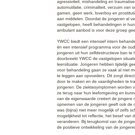
agressiviteit, mishandeling en traumatis
automutilatie, criminaliteit, verzuim van
gamen, geen werk, loverboy en prostituti
aan middelen. Doordat de jongeren al ve
vastgelopen, heeft behandelingen in hu
ambulant aanbod is voor deze groep gee
YWCC biedt een intensief intern behan
én een intensief programma voor de oud
jongeren uit hun zelfdestructieve ban te 
doorbreekt YWCC de vastgelopen situatie
leersituatie. Jongeren hebben tijdelijk g
voor behandeling gaan ze vaak al niet 
te leggen aan opvoeders. Dit zorgt direc
door te maken en de vaardigheden te tr
jongeren. De ziektesymptomen worden v
ze terug naar hun leefomgeving en kunne
van de eigenwaarde creëert de jongere 
opnemen van de jongeren geeft ook de o
was (bijna) niet meer mogelijk of zelfs s
mogelijkheid tot reflectie, het besef van
veranderen. Bij terugkomst van de jonge
de positieve ontwikkeling van de jongere