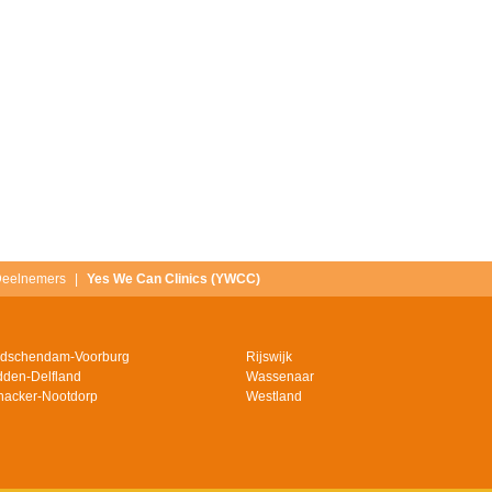
eelnemers
Yes We Can Clinics (YWCC)
idschendam-Voorburg
Rijswijk
dden-Delfland
Wassenaar
jnacker-Nootdorp
Westland