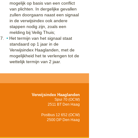
mogelijk op basis van een conflict
van plichten. In dergelijke gevallen
zullen doorgaans naast een signaal
in de verwijsindex ook andere
stappen nodig zijn, zoals een
melding bij Veilig Thuis;
Het termijn van het signaal staat
standaard op 1 jaar in de
Verwijsindex Haaglanden, met de
mogelijkheid het te verlengen tot de
wettelijk termijn van 2 jaar.
Verwijsindex Haaglanden
Spui 70 (OCW)
2511 BT Den Haag
Postbus 12 652 (OCW)
2500 DP Den Haag