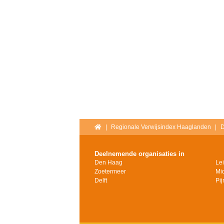
Home
Regionale Verwijsindex Haaglanden
D
Deelnemende organisaties in
Den Haag
Le
Zoetermeer
Mi
Delft
Pi