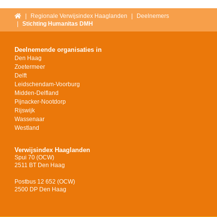
Home
Regionale Verwijsindex Haaglanden
Deelnemers
Stichting Humanitas DMH
Deelnemende organisaties in
Den Haag
Zoetermeer
Delft
Leidschendam-Voorburg
Midden-Delfland
Pijnacker-Nootdorp
Rijswijk
Wassenaar
Westland
Verwijsindex Haaglanden
Spui 70 (OCW)
2511 BT Den Haag
Postbus 12 652 (OCW)
2500 DP Den Haag