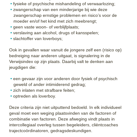
fysieke of psychische mishandeling of verwaarlozing;
zwangerschap van een minderjarige bij wie deze
zwangerschap ernstige problemen en risico’s voor de
moeder en/of het kind met zich meebrengt;
geen vaste woon- of verblijfplaats;
verslaving aan alcohol, drugs of kansspelen;
slachtoffer van loverboys;
Ook in gevallen waar vanuit de jongere zelf een (risico op)
bedreiging naar anderen uitgaat, is signalering in de
Verwijsindex op zijn plaats. Daarbij valt te denken aan
jeugdigen die:
een gevaar zijn voor anderen door fysiek of psychisch
geweld of ander intimiderend gedrag;
zich inlaten met strafbare feiten;
optreden als loverboy.
Deze criteria zijn niet uitputtend bedoeld. In elk individueel
geval moet een weging plaatsvinden van de factoren of
combinatie van factoren. Deze afweging vindt plaats in
intercollegiaal overleg tussen begeleiders, cliëntcoaches
trajectcoördinatoren, gedragsdeskundigen.