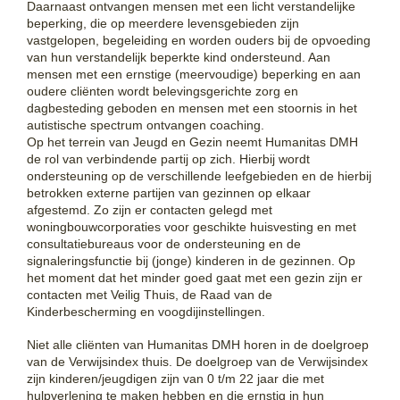
Daarnaast ontvangen mensen met een licht verstandelijke
beperking, die op meerdere levensgebieden zijn
vastgelopen, begeleiding en worden ouders bij de opvoeding
van hun verstandelijk beperkte kind ondersteund. Aan
mensen met een ernstige (meervoudige) beperking en aan
oudere cliënten wordt belevingsgerichte zorg en
dagbesteding geboden en mensen met een stoornis in het
autistische spectrum ontvangen coaching.
Op het terrein van Jeugd en Gezin neemt Humanitas DMH
de rol van verbindende partij op zich. Hierbij wordt
ondersteuning op de verschillende leefgebieden en de hierbij
betrokken externe partijen van gezinnen op elkaar
afgestemd. Zo zijn er contacten gelegd met
woningbouwcorporaties voor geschikte huisvesting en met
consultatiebureaus voor de ondersteuning en de
signaleringsfunctie bij (jonge) kinderen in de gezinnen. Op
het moment dat het minder goed gaat met een gezin zijn er
contacten met Veilig Thuis, de Raad van de
Kinderbescherming en voogdijinstellingen.
Niet alle cliënten van Humanitas DMH horen in de doelgroep
van de Verwijsindex thuis. De doelgroep van de Verwijsindex
zijn kinderen/jeugdigen zijn van 0 t/m 22 jaar die met
hulpverlening te maken hebben en die ernstig in hun