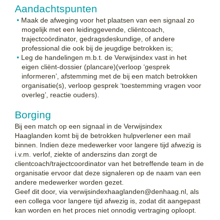
Aandachtspunten
Maak de afweging voor het plaatsen van een signaal zo
mogelijk met een leidinggevende, cliëntcoach,
trajectcoördinator, gedragsdeskundige, of andere
professional die ook bij de jeugdige betrokken is;
Leg de handelingen m.b.t. de Verwijsindex vast in het
eigen cliënt-dossier (plancare)(verloop ‘gesprek
informeren’, afstemming met de bij een match betrokken
organisatie(s), verloop gesprek ‘toestemming vragen voor
overleg’, reactie ouders).
Borging
Bij een match op een signaal in de Verwijsindex
Haaglanden komt bij de betrokken hulpverlener een mail
binnen. Indien deze medewerker voor langere tijd afwezig is
i.v.m. verlof, ziekte of anderszins dan zorgt de
clientcoach/trajectcoordinator van het betreffende team in de
organisatie ervoor dat deze signaleren op de naam van een
andere medewerker worden gezet.
Geef dit door, via verwijsindexhaaglanden@denhaag.nl, als
een collega voor langere tijd afwezig is, zodat dit aangepast
kan worden en het proces niet onnodig vertraging oploopt.