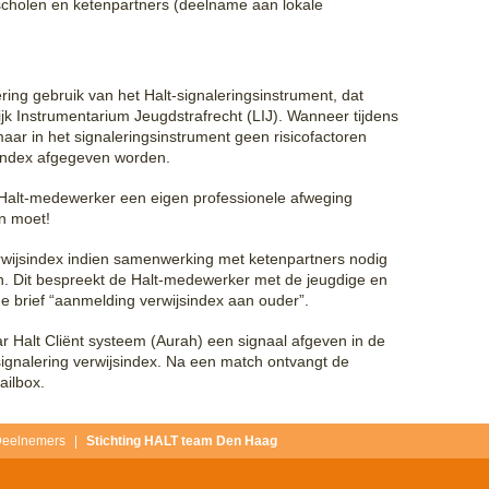
scholen en ketenpartners (deelname aan lokale
ing gebruik van het Halt-signaleringsinstrument, dat
ijk Instrumentarium Jeugdstrafrecht (LIJ). Wanneer tijdens
ar in het signaleringsinstrument geen risicofactoren
jsindex afgegeven worden.
de Halt-medewerker een eigen professionele afweging
n moet!
rwijsindex indien samenwerking met ketenpartners nodig
in. Dit bespreekt de Halt-medewerker met de jeugdige en
 de brief “aanmelding verwijsindex aan ouder”.
r Halt Cliënt systeem (Aurah) een signaal afgeven in de
ignalering verwijsindex. Na een match ontvangt de
ailbox.
eelnemers
Stichting HALT team Den Haag