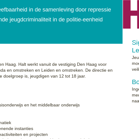
leefbaarheid in de samenleving door repressie
e jeugdcriminaliteit in de politie-eenheid
Si
Le
Jeu
moe
 Den Haag. Halt werkt vanuit de vestiging Den Haag voor
vei
da en omstreken en Leiden en omstreken. De directie en
De doelgroep is, jeugdigen van 12 tot 18 jaar.
Bo
Ing
med
naa
sisonderwijs en het middelbaar onderwijs
matiek
enende instanties
activiteiten en projecten