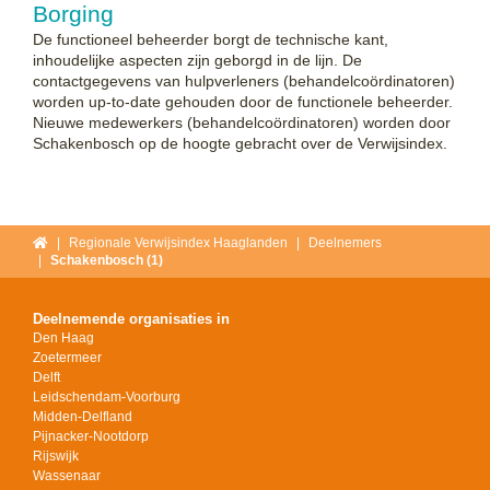
Borging
De functioneel beheerder borgt de technische kant,
inhoudelijke aspecten zijn geborgd in de lijn. De
contactgegevens van hulpverleners
(behandelcoördinatoren)
worden up-to-date gehouden door de functionele beheerder.
Nieuwe medewerkers (
behandelcoördinatoren
) worden door
Schakenbosch
op de hoogte gebracht over de Verwijsindex.
Home
Regionale Verwijsindex Haaglanden
Deelnemers
Schakenbosch (1)
Deelnemende organisaties in
Den Haag
Zoetermeer
Delft
Leidschendam-Voorburg
Midden-Delfland
Pijnacker-Nootdorp
Rijswijk
Wassenaar