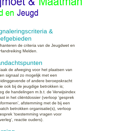
gnaleringscriteria &
efgebieden
 hanteren de criteria van de Jeugdwet en
Handreiking Melden.
andachtspunten
aak de afweging voor het plaatsen van
en signaal zo mogelijk met een
eidinggevende of andere beroepskracht
ie ook bij de jeugdige betrokken is;
eg de handelingen m.b.t. de Verwijsindex
ast in het cliëntdossier (verloop ‘gesprek
nformeren’, afstemming met de bij een
atch betrokken organisatie(s), verloop
esprek ‘toestemming vragen voor
verleg’, reactie ouders).