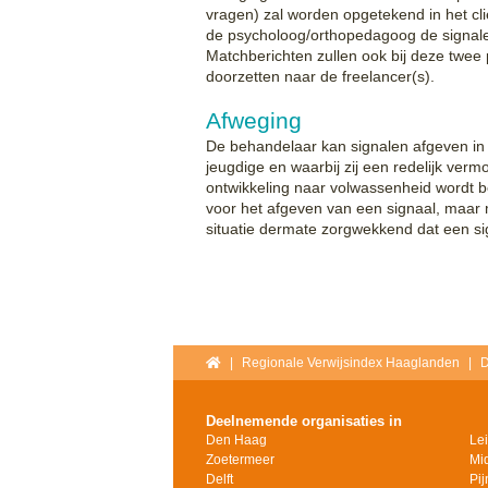
vragen) zal worden opgetekend in het cli
de psycholoog/orthopedagoog de signale
Matchberichten zullen ook bij deze twee
doorzetten naar de freelancer(s).
Afweging
De behandelaar kan signalen afgeven in d
jeugdige en waarbij zij een redelijk verm
ontwikkeling naar volwassenheid wordt b
voor het afgeven van een signaal, maar
situatie dermate zorgwekkend dat een sig
Home
Regionale Verwijsindex Haaglanden
D
Deelnemende organisaties in
Den Haag
Le
Zoetermeer
Mi
Delft
Pi