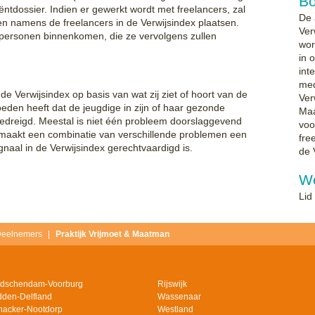
B
ëntdossier. Indien er gewerkt wordt met freelancers, zal
De 
n namens de freelancers in de Verwijsindex plaatsen.
Ver
 personen binnenkomen, die ze vervolgens zullen
wor
in 
int
med
e Verwijsindex op basis van wat zij ziet of hoort van de
Ver
oeden heeft dat de jeugdige in zijn of haar gezonde
Maa
edreigd. Meestal is niet één probleem doorslaggevend
voo
 maakt een combinatie van verschillende problemen een
fre
naal in de Verwijsindex gerechtvaardigd is.
de 
We
Lid
eelnemers
Praktijk Vrijmoet & Maatman
idschendam-Voorburg
Rijswijk
dden-Delfland
Wassenaar
jnacker-Nootdorp
Westland