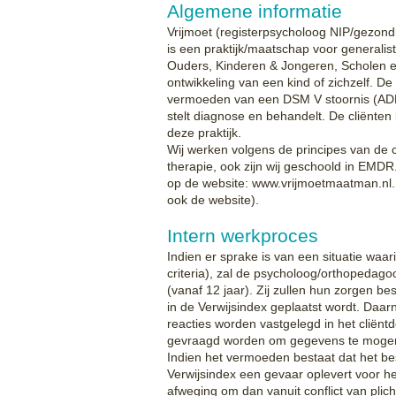
Algemene informatie
Vrijmoet (registerpsycholoog NIP/gezo
is een praktijk/maatschap voor generalis
Ouders, Kinderen & Jongeren, Scholen en
ontwikkeling van een kind of zichzelf. De
vermoeden van een DSM V stoornis (ADD/A
stelt diagnose en behandelt. De cliënten 
deze praktijk.
Wij werken volgens de principes van de 
therapie, ook zijn wij geschoold in EMDR.
op de website: www.vrijmoetmaatman.nl. 
ook de website).
Intern werkproces
Indien er sprake is van een situatie waar
criteria), zal de psycholoog/orthopedag
(vanaf 12 jaar). Zij zullen hun zorgen b
in de Verwijsindex geplaatst wordt. Daa
reacties worden vastgelegd in het cliënt
gevraagd worden om gegevens te mogen 
Indien het vermoeden bestaat dat het be
Verwijsindex een gevaar oplevert voor he
afweging om dan vanuit conflict van pli