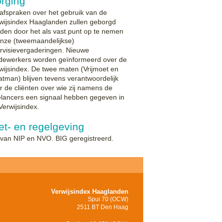
orging
afspraken over het gebruik van de
wijsindex Haaglanden zullen geborgd
den door het als vast punt op te nemen
onze (tweemaandelijkse)
ervisievergaderingen. Nieuwe
ewerkers worden geïnformeerd over de
wijsindex. De twee maten (Vrijmoet en
tman) blijven tevens verantwoordelijk
r de cliënten over wie zij namens de
elancers een signaal hebben gegeven in
Verwijsindex.
t- en regelgeving
 van NIP en NVO. BIG geregistreerd.
Verwijsindex Haaglanden
Spui 70 (OCW)
2511 BT Den Haag