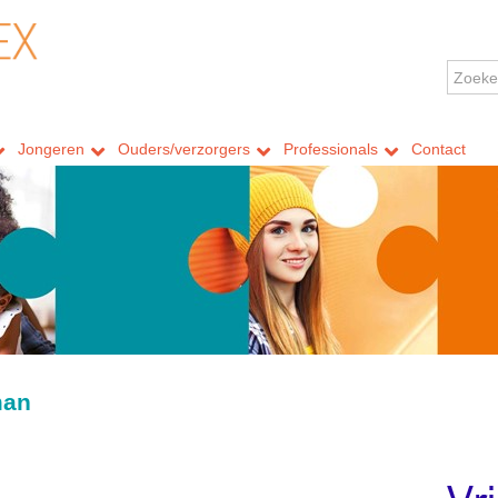
Jongeren
Ouders/verzorgers
Professionals
Contact
man