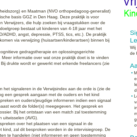
ndheidszorg) en Maatman (NVO orthopedagoog-generalist)
tische basis GGZ in Den Haag. Deze praktijk is voor
 Verwijzers, die hulp zoeken bij vraagstukken over de
 doelgroep bestaat uit kinderen van 4-18 jaar met het
Si
DHD, angst, depressie, PTSS, tics, etc.). De praktijk
Le
komen via verwijzing (huisartsen/kinderartsen) binnen bij
Wij
cognitieve gedragstherapie en oplossingsgerichte
de 
 Meer informatie over wat onze praktijk doet is te vinden
Bij drukte wordt er gewerkt met erkende freelancers (zie
A
M
e
l
in het signaleren in de Verwijsindex aan de orde is (zie de
d
oog een gesprek aangaan met de ouders en het kind
L
espreken en ouders/jeugdige informeren indien een signaal
v
rnaast wordt de folder(s) meegegeven. Het gesprek en
i
dossier. Bij het ontstaan van een match zal toestemming
m
uitwisselen (AVG).
g
spreken over het plaatsen van een signaal in de
o
t kind, zal dit besproken worden in de intervisiegroep. De
chten te handelen (niet informeren en geen toestemming