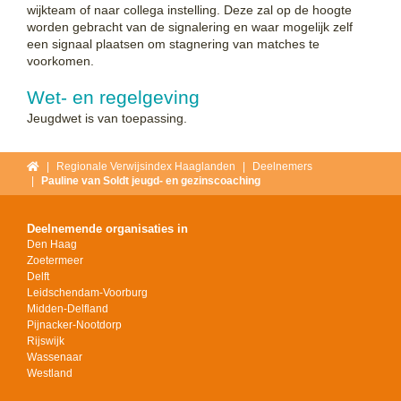
wijkteam of naar collega instelling. Deze zal op de hoogte
worden gebracht van de signalering en waar mogelijk zelf
een signaal plaatsen om stagnering van matches te
voorkomen.
Wet- en regelgeving
Jeugdwet is van toepassing.
Home
Regionale Verwijsindex Haaglanden
Deelnemers
Pauline van Soldt jeugd- en gezinscoaching
Deelnemende organisaties in
Den Haag
Zoetermeer
Delft
Leidschendam-Voorburg
Midden-Delfland
Pijnacker-Nootdorp
Rijswijk
Wassenaar
Westland