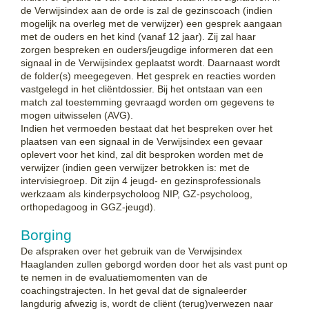
de Verwijsindex aan de orde is zal de gezinscoach (indien
mogelijk na overleg met de verwijzer) een gesprek aangaan
met de ouders en het kind (vanaf 12 jaar). Zij zal haar
zorgen bespreken en ouders/jeugdige informeren dat een
signaal in de Verwijsindex geplaatst wordt. Daarnaast wordt
de folder(s) meegegeven. Het gesprek en reacties worden
vastgelegd in het cliëntdossier. Bij het ontstaan van een
match zal toestemming gevraagd worden om gegevens te
mogen uitwisselen (AVG).
Indien het vermoeden bestaat dat het bespreken over het
plaatsen van een signaal in de Verwijsindex een gevaar
oplevert voor het kind, zal dit besproken worden met de
verwijzer (indien geen verwijzer betrokken is: met de
intervisiegroep. Dit zijn 4 jeugd- en gezinsprofessionals
werkzaam als kinderpsycholoog NIP, GZ-psycholoog,
orthopedagoog in GGZ-jeugd).
Borging
De afspraken over het gebruik van de Verwijsindex
Haaglanden zullen geborgd worden door het als vast punt op
te nemen in de evaluatiemomenten van de
coachingstrajecten. In het
geval dat de signaleerder
langdurig afwezig is, wordt de cliënt (terug)verwezen naar