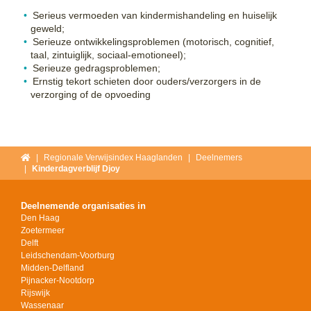
Serieus vermoeden van kindermishandeling en huiselijk
geweld;
Serieuze ontwikkelingsproblemen (motorisch, cognitief,
taal, zintuiglijk, sociaal‐emotioneel);
Serieuze gedragsproblemen;
Ernstig tekort schieten door ouders/verzorgers in de
verzorging of de opvoeding
Home
Regionale Verwijsindex Haaglanden
Deelnemers
Kinderdagverblijf Djoy
Deelnemende organisaties in
Den Haag
Zoetermeer
Delft
Leidschendam-Voorburg
Midden-Delfland
Pijnacker-Nootdorp
Rijswijk
Wassenaar