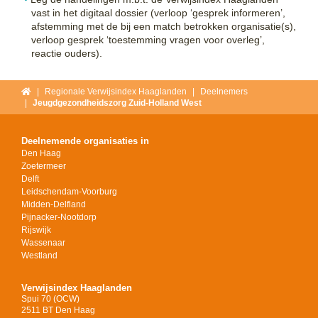
vast in het digitaal dossier (verloop ‘gesprek informeren’,
afstemming met de bij een match betrokken organisatie(s),
verloop gesprek ‘toestemming vragen voor overleg’,
reactie ouders).
Home
Regionale Verwijsindex Haaglanden
Deelnemers
Jeugdgezondheidszorg Zuid-Holland West
Deelnemende organisaties in
Den Haag
Zoetermeer
Delft
Leidschendam-Voorburg
Midden-Delfland
Pijnacker-Nootdorp
Rijswijk
Wassenaar
Westland
Verwijsindex Haaglanden
Spui 70 (OCW)
2511 BT Den Haag