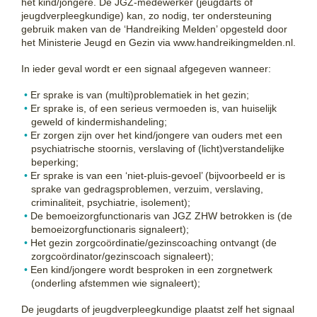
het kind/jongere. De JGZ-medewerker (jeugdarts of
jeugdverpleegkundige) kan, zo nodig, ter ondersteuning
gebruik maken van de ‘Handreiking Melden’ opgesteld door
het Ministerie Jeugd en Gezin via www.handreikingmelden.nl.
In ieder geval wordt er een signaal afgegeven wanneer:
Er sprake is van (multi)problematiek in het gezin;
Er sprake is, of een serieus vermoeden is, van huiselijk
geweld of kindermishandeling;
Er zorgen zijn over het kind/jongere van ouders met een
psychiatrische stoornis, verslaving of (licht)verstandelijke
beperking;
Er sprake is van een ‘niet-pluis-gevoel’ (bijvoorbeeld er is
sprake van gedragsproblemen, verzuim, verslaving,
criminaliteit, psychiatrie, isolement);
De bemoeizorgfunctionaris van JGZ ZHW betrokken is (de
bemoeizorgfunctionaris signaleert);
Het gezin zorgcoördinatie/gezinscoaching ontvangt (de
zorgcoördinator/gezinscoach signaleert);
Een kind/jongere wordt besproken in een zorgnetwerk
(onderling afstemmen wie signaleert);
De jeugdarts of jeugdverpleegkundige plaatst zelf het signaal