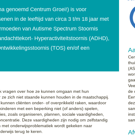
na genoemd Centrum Groei!) is voor
nen in de leeftijd van circa 3 t/m 18 jaar met
vermoeden van Autisme Spectrum Stoornis
ndachttekort- Hyperactiviteitstoornis (ADHD),
ntwikkelingsstoornis (TOS) en/of een
Aa
Cen
thu
(AS
wor
gaa
Vee
aak vragen over hoe ze kunnen omgaan met hun
de 
or ze zich niet staande kunnen houden in de maatschappij.
Een
g kunnen cliënten onder- of overprikkeld raken, waardoor
dez
 kinderen met een beperking niet (of anders) spelen,
sam
es, zoals organiseren, plannen, sociale vaardigheden,
ins
 concentratie. Deze vaardigheden zijn nodig om zelfstandig
sam
en met onderwijsproblematiek wordt gekeken naar
Af
erwijs terug te keren.