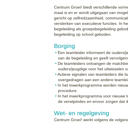
Centrum Groei! biedt verschillende vorme
maat is en er wordt uitgegaan van mogel
gericht op zelfredzaamheid, communicati
versterken van executieve functies. In h
begeleiding als groepsbegeleiding gebo
begeleiding op school geboden.
Borging
Een teamleider informeert de ouders/je
van de begeleiding en geeft vervolgens
De teamleiders ontvangen de matchbe
ouders/jeugdige voor het uitwisselen v
Actieve signalen van teamleiders die la
overgedragen aan een andere teamlei
In het inwerkprogramma worden nieuw
procedure.
In het inwerkprogramma voor nieuwe te
de verwijsindex en ervoor zorgen dat d
Wet- en regelgeving
Centrum Groei! werkt volgens de volge