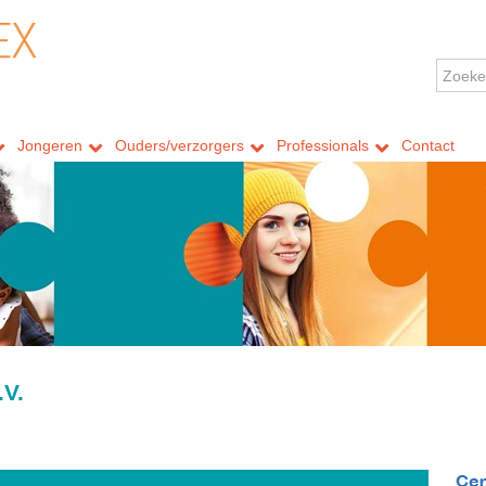
Jongeren
Ouders/verzorgers
Professionals
Contact
.V.