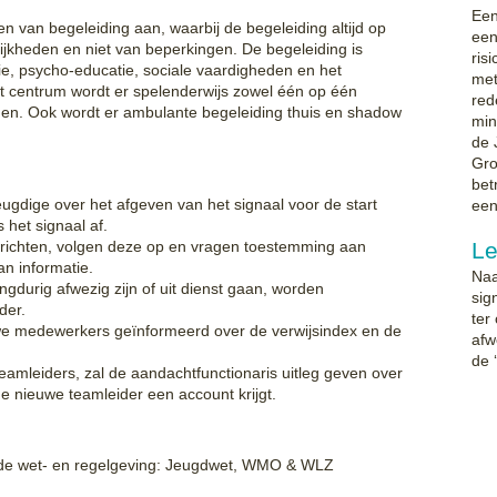
Een
n van begeleiding aan, waarbij de begeleiding altijd op
een
ijkheden en niet van beperkingen. De begeleiding is
ris
e, psycho-educatie, sociale vaardigheden en het
met
et centrum wordt er spelenderwijs zowel één op één
red
den. Ook wordt er ambulante begeleiding thuis en shadow
min
de 
Gro
bet
ugdige over het afgeven van het signaal voor de start
een
 het signaal af.
richten, volgen deze op en vragen toestemming aan
Le
an informatie.
Naa
ngdurig afwezig zijn of uit dienst gaan, worden
sig
der.
ter
e medewerkers geïnformeerd over de verwijsindex en de
afw
de 
amleiders, zal de aandachtfunctionaris uitleg geven over
e nieuwe teamleider een account krijgt.
nde wet- en regelgeving: Jeugdwet, WMO & WLZ